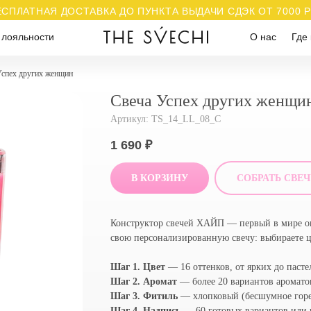
ЕСПЛАТНАЯ ДОСТАВКА ДО ПУНКТА ВЫДАЧИ СДЭК ОТ 7000 
 лояльности
О нас
Где 
Успех других женщин
Свеча Успех других женщи
Артикул:
TS_14_LL_08_С
1 690
₽
В КОРЗИНУ
СОБРАТЬ СВЕ
Конструктор свечей ХАЙП — первый в мире онл
свою персонализированную свечу: выбираете цв
Шаг 1. Цвет
— 16 оттенков, от ярких до паст
Шаг 2. Аромат
— более 20 вариантов аромато
Шаг 3. Фитиль
— хлопковый (бесшумное горе
Шаг 4. Надпись
— 60 готовых вариантов или 