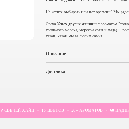
Не хотите выбирать или нет времени? Мы рядом
Свеча
Успех других женщин
с ароматом "топле
топленого молока, морской соли и меда). Про
такой, какой мы ее любим сами!
Описание
Доставка
СВЕЧЕЙ ХАЙП
16 ЦВЕТОВ
20+ АРОМАТОВ
68 НАДПИС