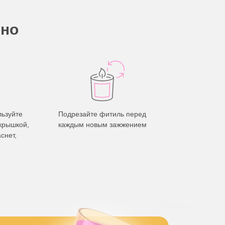
сно
льзуйте
Подрезайте фитиль перед
 крышкой,
каждым новым зажжением
снет,