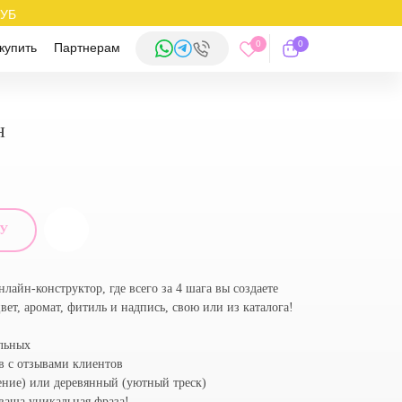
РУБ
0
0
купить
Партнерам
н
ЧУ
айн-конструктор, где всего за 4 шага вы создаете
ет, аромат, фитиль и надпись, свою или из каталога!
ельных
в с отзывами клиентов
ние) или деревянный (уютный треск)
ваша уникальная фраза!