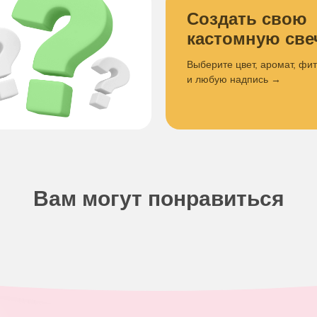
Создать свою
кастомную све
Выберите цвет, аромат, фи
и любую надпись →
Вам могут понравиться