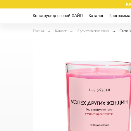
Б
Конструктор свечей ХАЙП
Каталог
Программа
Главная
→
Каталог
→
Ароматические свечи
→
Свеча 