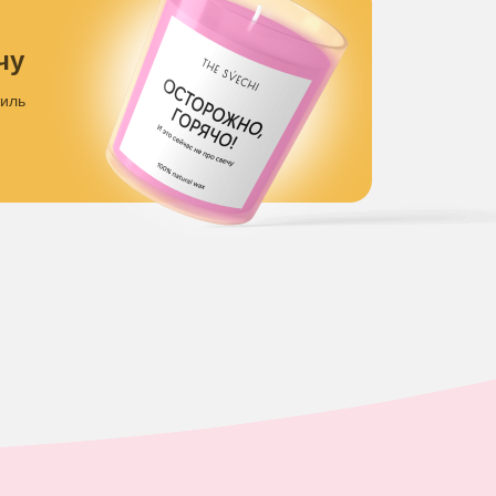
чу
тиль