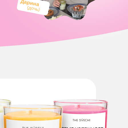
Дарина
(дочь)