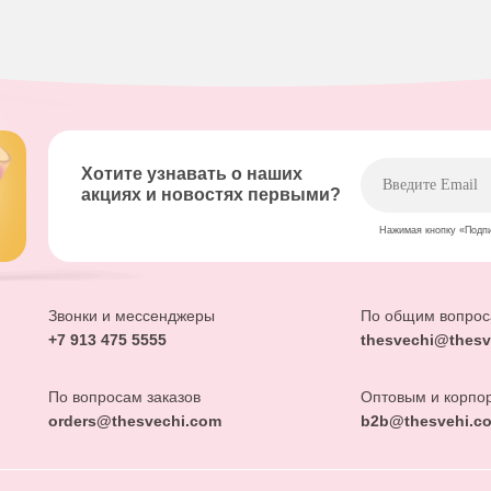
Хотите узнавать о наших
акциях и новостях первыми?
Нажимая кнопку «Подп
Звонки и мессенджеры
По общим вопро
+7 913 475 5555
thesvechi@thesv
По вопросам заказов
Оптовым и корпо
orders@thesvechi.com
b2b@thesvehi.c