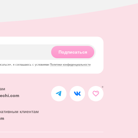
Подписаться
исаться», я соглашаюсь с условиями
Политики конфиденциальности
сам
echi.com
ративным клиентам
om