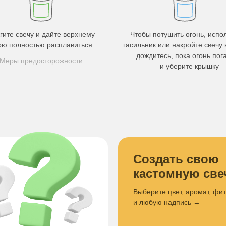
гите свечу и дайте верхнему
Чтобы потушить огонь, испо
ою полностью расплавиться
гасильник или накройте свечу
дождитесь, пока огонь пога
Меры предосторожности
и уберите крышку
Создать свою
кастомную све
Выберите цвет, аромат, фи
и любую надпись →