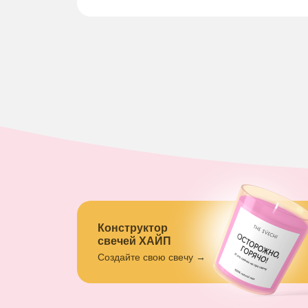
Конструктор
свечей ХАЙП
Создайте свою свечу →