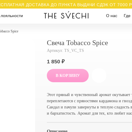
ЕСПЛАТНАЯ ДОСТАВКА ДО ПУНКТА ВЫДАЧИ СДЭК ОТ 7000 
 лояльности
О нас
Где 
obacco Spice
Свеча Tobacco Spice
Артикул:
TS_VC_TS
1 850
₽
В КОРЗИНУ
Этот пряный и чувственный аромат окутывает 
переплетаются с пряностями кардамона и гвоз
Сандал и пачули завернуты в теплую сладость 
и бархатистость. Аромат для тех, кто любит н
Описание