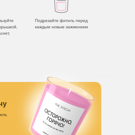
льзуйте
Подрезайте фитиль перед
 крышкой,
каждым новым зажжением
снет,
чу
тиль