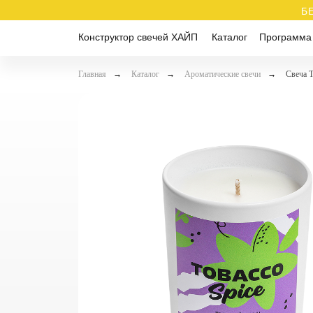
Б
Конструктор свечей ХАЙП
Каталог
Программа
Главная
→
Каталог
→
Ароматические свечи
→
Свеча T