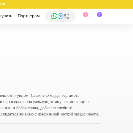
РУБ
0
0
купить
Партнерам
теплом и уютом. Свежие аккорды бергамота
дики, создавая сексуальную, томную композицию.
ванили и бобов тонка, добавляя глубину
аслаждаться жизнью с изысканной ноткой загадочности.