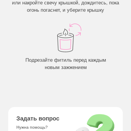
Создайте свою свечу →
Хотите узнавать о наших акциях
и новостях первыми?
Подписаться
Нажимая кнопку «Подписаться», я соглашаюсь
с условиями
Политики конфиденциальности
О нас
Программа лояльности
Магазин
FAQ
Где купить
Контакты
Сотрудничество
Сертификаты
Звонки и мессенджеры
+7 913 475 5555
THE SVECHI ©. 2024 г.
Пользовательское соглашение
* Ссылка на запрещенную сеть
Политика конфиденциальности