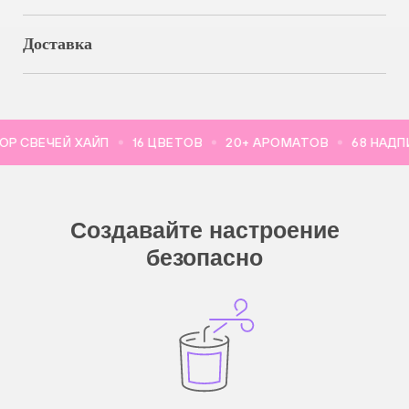
Доставка
Зажгите свечу и дайте верхнему слою
полностью расплавиться
Меры предосторожности
 СВЕЧЕЙ ХАЙП
16 ЦВЕТОВ
20+ АРОМАТОВ
68 НАДПИ
Чтобы потушить огонь, используйте гасильник
или накройте свечу крышкой, дождитесь, пока
огонь погаснет, и уберите крышку
Подрезайте фитиль перед каждым
новым зажжением