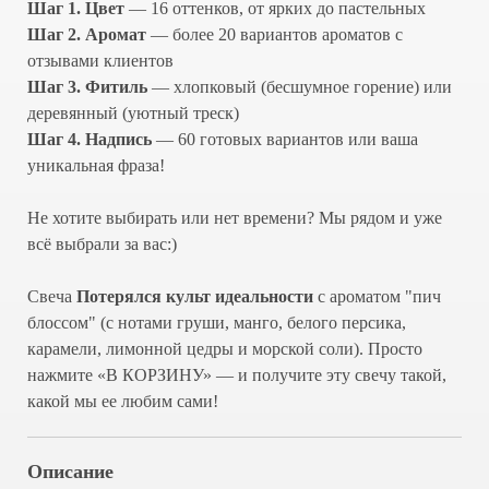
Шаг 1. Цвет
— 16 оттенков, от ярких до пастельных
Шаг 2. Аромат
— более 20 вариантов ароматов с
отзывами клиентов
Шаг 3. Фитиль
— хлопковый (бесшумное горение) или
деревянный (уютный треск)
Шаг 4. Надпись
— 60 готовых вариантов или ваша
уникальная фраза!
Не хотите выбирать или нет времени? Мы рядом и уже
всё выбрали за вас:)
Создавайте настроение
безопасно
Свеча
Потерялся культ идеальности
с ароматом "пич
блоссом" (с нотами груши, манго, белого персика,
карамели, лимонной цедры и морской соли). Просто
нажмите
«В КОРЗИНУ» — и получите эту свечу такой,
какой мы ее любим сами!
При необходимости подрежьте
фитиль до 0,7 мм
Описание