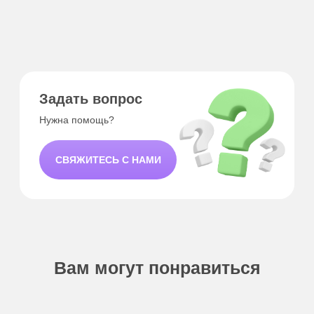
О нас
Программа лояльности
Магазин
FAQ
Где купить
Контакты
Сотрудничество
Сертификаты
Звонки и мессенджеры
+7 913 475 5555
THE SVECHI ©. 2024 г.
Пользовательское соглашение
* Ссылка на запрещенную сеть
Политика конфиденциальности