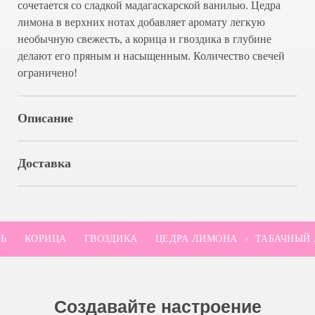
сочетается со сладкой мадагаскарской ванилью. Цедра
лимона в верхних нотах добавляет аромату легкую
Создавайте настроение
необычную свежесть, а корица и гвоздика в глубине
безопасно
делают его пряным и насыщенным. Количество свечей
ограничено!
Описание
При необходимости подрежьте
фитиль до 0,7 мм
Доставка
КОРИЦА
ГВОЗДИКА
ЦЕДРА ЛИМОНА
ТАБАЧНЫЙ Л
Зажгите свечу и дайте верхнему слою
полностью расплавиться
Меры предосторожности