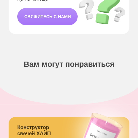
Хотите узнавать о наших акциях
и новостях первыми?
Подписаться
Нажимая кнопку «Подписаться», я соглашаюсь
с условиями
Политики конфиденциальности
О нас
Программа лояльности
Магазин
FAQ
Где купить
Контакты
Сотрудничество
Сертификаты
Звонки и мессенджеры
+7 913 475 5555
THE SVECHI ©. 2024 г.
Пользовательское соглашение
* Ссылка на запрещенную сеть
Политика конфиденциальности